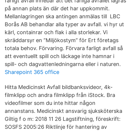
farligt avfall innebär att det farliga avfallet lagras
på annan plats än där det har uppkommit.
Mellanlagringen ska antingen anmälas till LBC
Borås AB behandlar alla typer av avfall. vi hyr ut
kärl, containrar och flak i alla storlekar. Vi
skräddarsyr en ”Miljökostym” för Ert företags
totala behov. Förvaring. Förvara farligt avfall så
att eventuellt spill och läckage inte hamnar i
spill- och dagvattenledningarna eller i naturen.
Sharepoint 365 office
Hitta Medicinskt Avfall bildbanksvideor, 4k-
filmklipp och andra filmklipp från iStock. Bra
videofilmer som du inte hittar någon
annanstans. Medicinskt ansvarig sjuksköterska
Giltig f o m: 2018 11 26 Lagstiftning, föreskrift:
SOSFS 2005:26 Riktlinje för hantering av