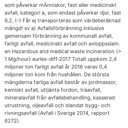
som pÅverkar mÄnniskor, fast eller medicinskt
avfall, kategori a, som endast pÅverkar djur, fast
6.2, (-) Får ej transporteras som värdeberäknad
mängd! sv a) Avfallsförbränning inklusive
gemensam förbränning av kommunalt avfall,
farligt avfall, medicinskt avfall och avloppsslam.
en Hazardous and medical waste incineration (>
1 Mg/hour) eurlex-diff-2017 Totalt uppkom 2,4
miljoner ton farligt avfall år 2016 varav 0,4
miljoner ton kom från hushållen. De största
mängderna farliga avfall består av jordmassor,
kemiskt avfall, uttjänta fordon, träavfall,
mineralavfall från avfallsbehandling, kasserad
utrustning, oljeavfall och blandat bygg- och
rivningsavfall (Avfall i Sverige 2014, rapport
6272).