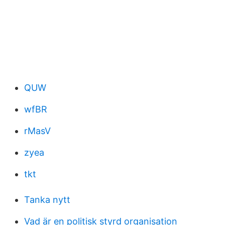
QUW
wfBR
rMasV
zyea
tkt
Tanka nytt
Vad är en politisk styrd organisation